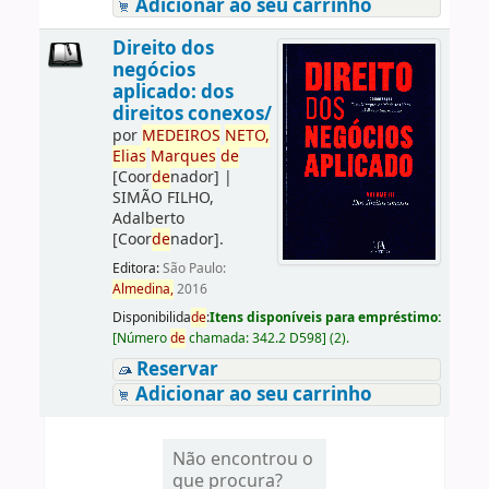
Adicionar ao seu carrinho
Direito dos
negócios
aplicado: dos
direitos conexos/
por
ME
DE
IROS
NETO,
Elias
Marques
de
[Coor
de
nador]
|
SIMÃO FILHO,
Adalberto
[Coor
de
nador]
.
Editora:
São Paulo:
Almedina,
2016
Disponibilida
de
:
Itens disponíveis para empréstimo:
[
Número
de
chamada:
342.2 D598
]
(2).
Reservar
Adicionar ao seu carrinho
Não encontrou o
que procura?