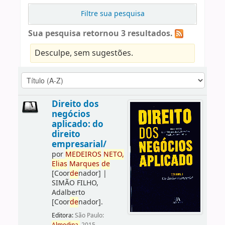
Filtre sua pesquisa
Sua pesquisa retornou 3 resultados.
Desculpe, sem sugestões.
Direito dos
negócios
aplicado: do
direito
empresarial/
por
ME
DE
IROS
NETO,
Elias
Marques
de
[Coor
de
nador]
|
SIMÃO FILHO,
Adalberto
[Coor
de
nador]
.
Editora:
São Paulo: