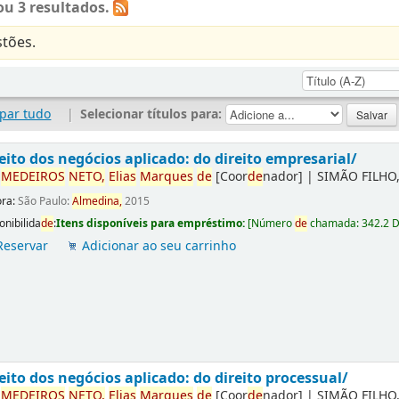
u 3 resultados.
tões.
par tudo
|
Selecionar títulos para:
eito dos negócios aplicado: do direito empresarial/
r
ME
DE
IROS
NETO,
Elias
Marques
de
[Coor
de
nador]
|
SIMÃO FILHO,
ora:
São Paulo:
Almedina,
2015
onibilida
de
:
Itens disponíveis para empréstimo:
[
Número
de
chamada:
342.2 
Reservar
Adicionar ao seu carrinho
eito dos negócios aplicado: do direito processual/
r
ME
DE
IROS
NETO,
Elias
Marques
de
[Coor
de
nador]
|
SIMÃO FILHO,