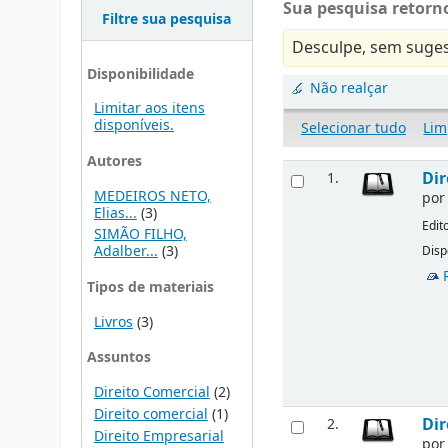
Sua pesquisa retorno
Filtre sua pesquisa
Desculpe, sem suges
Disponibilidade
Não realçar
Limitar aos itens
disponíveis.
Selecionar tudo
Lim
Autores
Dir
1.
MEDEIROS NETO,
po
Elias...
(3)
Edit
SIMÃO FILHO,
Adalber...
(3)
Disp
Tipos de materiais
Livros
(3)
Assuntos
Direito Comercial
(2)
Direito comercial
(1)
Dir
2.
Direito Empresarial
po