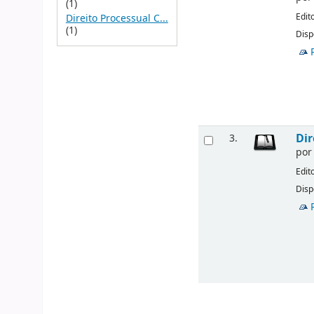
(1)
Edit
Direito Processual C...
(1)
Disp
Dir
3.
po
Edit
Disp