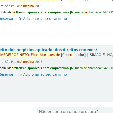
ora:
São Paulo:
Almedina,
2016
onibilida
de
:
Itens disponíveis para empréstimo:
[
Número
de
chamada:
342.2 
Reservar
Adicionar ao seu carrinho
eito dos negócios aplicado: dos direitos conexos/
r
ME
DE
IROS
NETO,
Elias
Marques
de
[Coor
de
nador]
|
SIMÃO FILHO,
ora:
São Paulo:
Almedina,
2016
onibilida
de
:
Itens disponíveis para empréstimo:
[
Número
de
chamada:
342.2 
Reservar
Adicionar ao seu carrinho
Não encontrou o que procura?