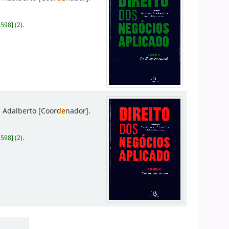
D598
]
(2).
 Adalberto
[Coor
de
nador]
.
D598
]
(2).