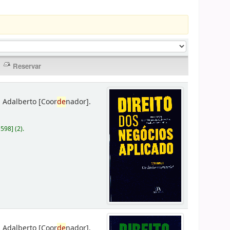
 Adalberto
[Coor
de
nador]
.
D598
]
(2).
 Adalberto
[Coor
de
nador]
.