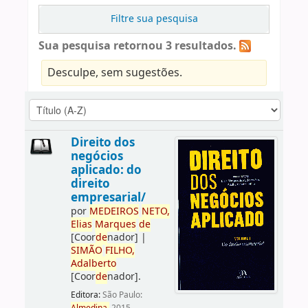
Filtre sua pesquisa
Sua pesquisa retornou 3 resultados.
Desculpe, sem sugestões.
Direito dos
negócios
aplicado: do
direito
empresarial/
por
ME
DE
IROS
NETO,
Elias
Marques
de
[Coor
de
nador]
|
SIMÃO
FILHO,
Adalberto
[Coor
de
nador]
.
Editora:
São Paulo: