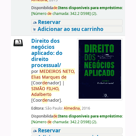
Almedina,
2015
Disponibilida
de
:
Itens disponíveis para empréstimo:
[
Número
de
chamada:
342.2 D598
]
(2).
Reservar
Adicionar ao seu carrinho
Direito dos
negócios
aplicado: do
direito
processual/
por
ME
DE
IROS
NETO,
Elias
Marques
de
[Coor
de
nador]
|
SIMÃO
FILHO,
Adalberto
[Coor
de
nador]
.
Editora:
São Paulo:
Almedina,
2016
Disponibilida
de
:
Itens disponíveis para empréstimo:
[
Número
de
chamada:
342.2 D598
]
(2).
Reservar