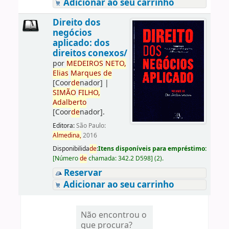
Adicionar ao seu carrinho
Direito dos
negócios
aplicado: dos
direitos conexos/
por
ME
DE
IROS
NETO,
Elias
Marques
de
[Coor
de
nador]
|
SIMÃO
FILHO,
Adalberto
[Coor
de
nador]
.
Editora:
São Paulo:
Almedina,
2016
Disponibilida
de
:
Itens disponíveis para empréstimo:
[
Número
de
chamada:
342.2 D598
]
(2).
Reservar
Adicionar ao seu carrinho
Não encontrou o
que procura?