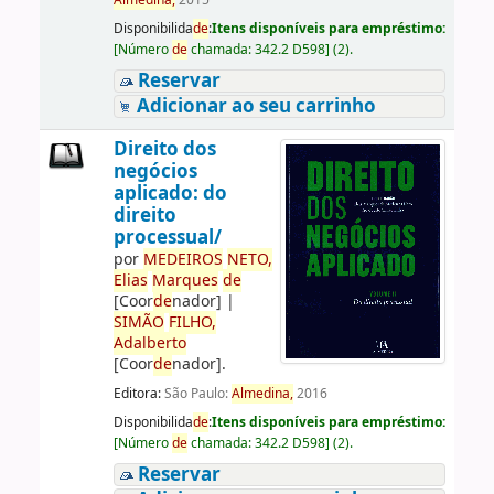
Almedina,
2015
Disponibilida
de
:
Itens disponíveis para empréstimo:
[
Número
de
chamada:
342.2 D598
]
(2).
Reservar
Adicionar ao seu carrinho
Direito dos
negócios
aplicado: do
direito
processual/
por
ME
DE
IROS
NETO,
Elias
Marques
de
[Coor
de
nador]
|
SIMÃO
FILHO,
Adalberto
[Coor
de
nador]
.
Editora:
São Paulo:
Almedina,
2016
Disponibilida
de
:
Itens disponíveis para empréstimo:
[
Número
de
chamada:
342.2 D598
]
(2).
Reservar