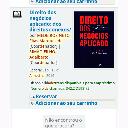
Adicionar ao seu carrinho
Direito dos
negócios
aplicado: dos
direitos conexos/
por
ME
DE
IROS
NETO,
Elias
Marques
de
[Coor
de
nador]
|
SIMÃO
FILHO,
Adalberto
[Coor
de
nador]
.
Editora:
São Paulo:
Almedina,
2016
Disponibilida
de
:
Itens disponíveis para empréstimo:
[
Número
de
chamada:
342.2 D598
]
(2).
Reservar
Adicionar ao seu carrinho
Não encontrou o
que procura?