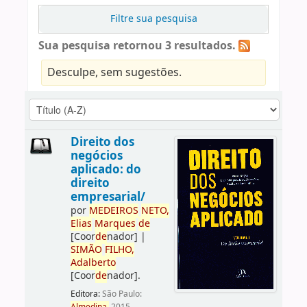
Filtre sua pesquisa
Sua pesquisa retornou 3 resultados.
Desculpe, sem sugestões.
Direito dos
negócios
aplicado: do
direito
empresarial/
por
ME
DE
IROS
NETO,
Elias
Marques
de
[Coor
de
nador]
|
SIMÃO
FILHO,
Adalberto
[Coor
de
nador]
.
Editora:
São Paulo: