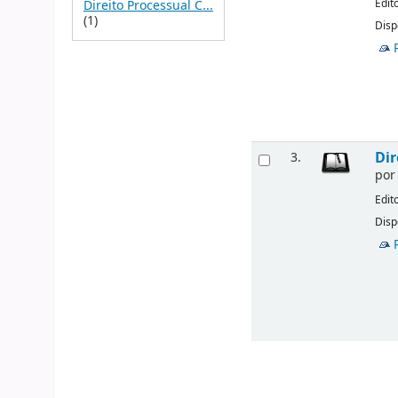
Edit
Direito Processual C...
(1)
Disp
Dir
3.
po
Edit
Disp