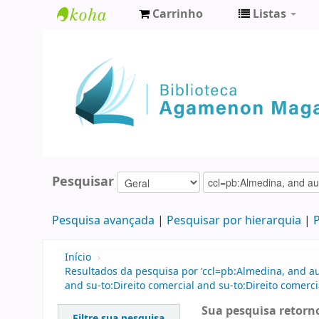
Carrinho
Listas
Biblioteca
Agamenon
Magalhães
Pesquisar
Pesquisa avançada
Pesquisar por hierarquia
P
Início
›
Resultados da pesquisa por 'ccl=pb:Almedina, and au
and su-to:Direito comercial and su-to:Direito come
Sua pesquisa retorno
Filtre sua pesquisa