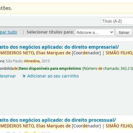
tões.
par tudo
|
Selecionar títulos para:
eito dos negócios aplicado: do direito empresarial/
r
ME
DE
IROS
NETO,
Elias
Marques
de
[Coor
de
nador]
|
SIMÃO
FILHO
ora:
São Paulo:
Almedina,
2015
onibilida
de
:
Itens disponíveis para empréstimo:
[
Número
de
chamada:
342.2 
Reservar
Adicionar ao seu carrinho
eito dos negócios aplicado: do direito processual/
r
ME
DE
IROS
NETO,
Elias
Marques
de
[Coor
de
nador]
|
SIMÃO
FILHO