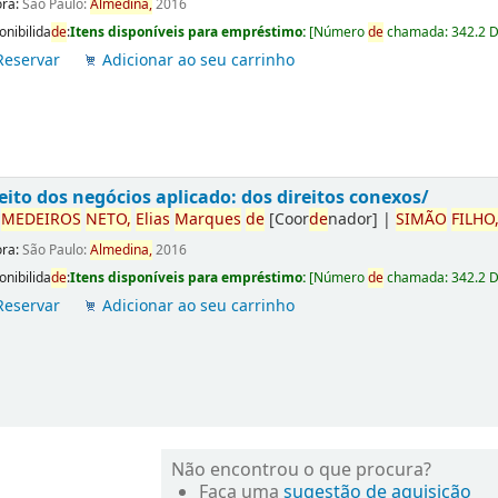
ora:
São Paulo:
Almedina,
2016
onibilida
de
:
Itens disponíveis para empréstimo:
[
Número
de
chamada:
342.2 
Reservar
Adicionar ao seu carrinho
eito dos negócios aplicado: dos direitos conexos/
r
ME
DE
IROS
NETO,
Elias
Marques
de
[Coor
de
nador]
|
SIMÃO
FILHO
ora:
São Paulo:
Almedina,
2016
onibilida
de
:
Itens disponíveis para empréstimo:
[
Número
de
chamada:
342.2 
Reservar
Adicionar ao seu carrinho
Não encontrou o que procura?
Faça uma
sugestão de aquisição