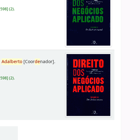
D598
]
(2).
,
Adalberto
[Coor
de
nador]
.
D598
]
(2).