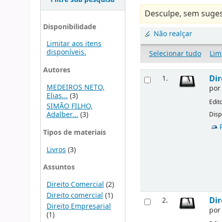
Desculpe, sem suges
Disponibilidade
Não realçar
Limitar aos itens
disponíveis.
Selecionar tudo
Lim
Autores
Dir
1.
MEDEIROS NETO,
po
Elias...
(3)
Edit
SIMÃO FILHO,
Adalber...
(3)
Disp
Tipos de materiais
Livros
(3)
Assuntos
Direito Comercial
(2)
Direito comercial
(1)
Dir
2.
Direito Empresarial
po
(1)