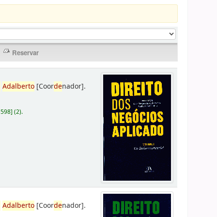
,
Adalberto
[Coor
de
nador]
.
D598
]
(2).
,
Adalberto
[Coor
de
nador]
.