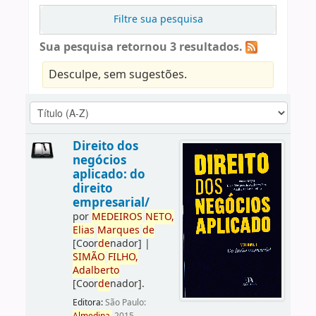
Filtre sua pesquisa
Sua pesquisa retornou 3 resultados.
Desculpe, sem sugestões.
Direito dos
negócios
aplicado: do
direito
empresarial/
por
ME
DE
IROS
NETO,
Elias
Marques
de
[Coor
de
nador]
|
SIMÃO
FILHO,
Adalberto
[Coor
de
nador]
.
Editora:
São Paulo: