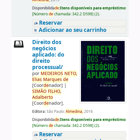
Almedina,
2015
Disponibilida
de
:
Itens disponíveis para empréstimo:
[
Número
de
chamada:
342.2 D598
]
(2).
Reservar
Adicionar ao seu carrinho
Direito dos
negócios
aplicado: do
direito
processual/
por
ME
DE
IROS
NETO,
Elias
Marques
de
[Coor
de
nador]
|
SIMÃO
FILHO,
Adalberto
[Coor
de
nador]
.
Editora:
São Paulo:
Almedina,
2016
Disponibilida
de
:
Itens disponíveis para empréstimo:
[
Número
de
chamada:
342.2 D598
]
(2).
Reservar