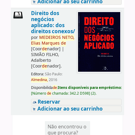
Adicionar ao seu carrinho
Direito dos
negócios
aplicado: dos
direitos conexos/
por
ME
DE
IROS
NETO,
Elias
Marques
de
[Coor
de
nador]
|
SIMÃO FILHO,
Adalberto
[Coor
de
nador]
.
Editora:
São Paulo:
Almedina,
2016
Disponibilida
de
:
Itens disponíveis para empréstimo:
[
Número
de
chamada:
342.2 D598
]
(2).
Reservar
Adicionar ao seu carrinho
Não encontrou o
que procura?