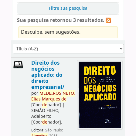
Filtre sua pesquisa
Sua pesquisa retornou 3 resultados.
Desculpe, sem sugestões.
Direito dos
negócios
aplicado: do
direito
empresarial/
por
ME
DE
IROS
NETO,
Elias
Marques
de
[Coor
de
nador]
|
SIMÃO FILHO,
Adalberto
[Coor
de
nador]
.
Editora:
São Paulo: