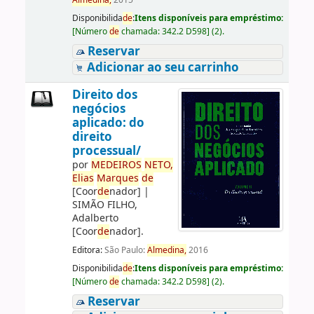
Almedina,
2015
Disponibilida
de
:
Itens disponíveis para empréstimo:
[
Número
de
chamada:
342.2 D598
]
(2).
Reservar
Adicionar ao seu carrinho
Direito dos
negócios
aplicado: do
direito
processual/
por
ME
DE
IROS
NETO,
Elias
Marques
de
[Coor
de
nador]
|
SIMÃO FILHO,
Adalberto
[Coor
de
nador]
.
Editora:
São Paulo:
Almedina,
2016
Disponibilida
de
:
Itens disponíveis para empréstimo:
[
Número
de
chamada:
342.2 D598
]
(2).
Reservar