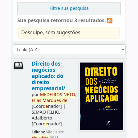
Filtre sua pesquisa
Sua pesquisa retornou 3 resultados.
Desculpe, sem sugestões.
Direito dos
negócios
aplicado: do
direito
empresarial/
por
ME
DE
IROS
NETO,
Elias
Marques
de
[Coor
de
nador]
|
SIMÃO FILHO,
Adalberto
[Coor
de
nador]
.
Editora:
São Paulo: