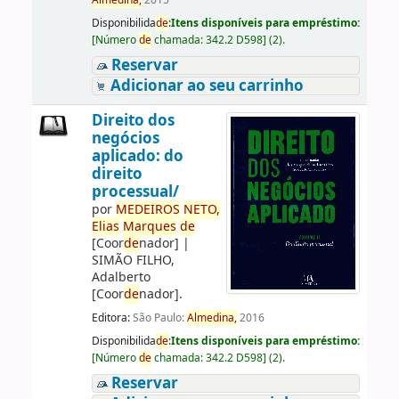
Almedina,
2015
Disponibilida
de
:
Itens disponíveis para empréstimo:
[
Número
de
chamada:
342.2 D598
]
(2).
Reservar
Adicionar ao seu carrinho
Direito dos
negócios
aplicado: do
direito
processual/
por
ME
DE
IROS
NETO,
Elias
Marques
de
[Coor
de
nador]
|
SIMÃO FILHO,
Adalberto
[Coor
de
nador]
.
Editora:
São Paulo:
Almedina,
2016
Disponibilida
de
:
Itens disponíveis para empréstimo:
[
Número
de
chamada:
342.2 D598
]
(2).
Reservar