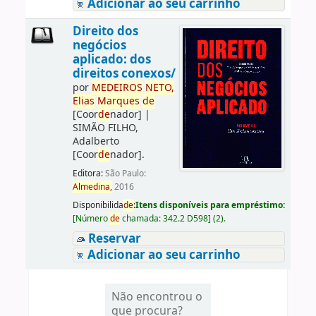
Adicionar ao seu carrinho
Direito dos
negócios
aplicado: dos
direitos conexos/
por
ME
DE
IROS
NETO,
Elias
Marques
de
[Coor
de
nador]
|
SIMÃO FILHO,
Adalberto
[Coor
de
nador]
.
Editora:
São Paulo:
Almedina,
2016
Disponibilida
de
:
Itens disponíveis para empréstimo:
[
Número
de
chamada:
342.2 D598
]
(2).
Reservar
Adicionar ao seu carrinho
Não encontrou o
que procura?