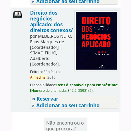
Adicionar ao seu carrinho
Direito dos
negócios
aplicado: dos
direitos conexos/
por
MEDEIROS NETO,
Elias Marques de
[Coordenador]
|
SIMÃO FILHO,
Adalberto
[Coordenador]
.
Editora:
São Paulo:
Almedina,
2016
Disponibilidade:
Itens disponíveis para empréstimo:
[
Número de chamada:
342.2 D598
]
(2).
Reservar
Adicionar ao seu carrinho
Não encontrou o
que procura?