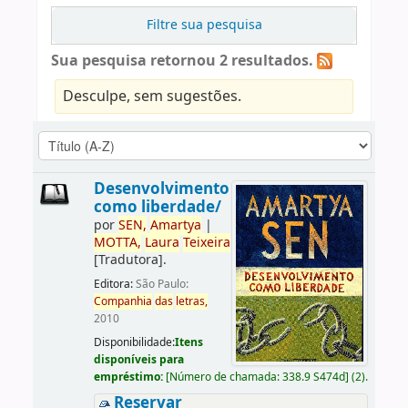
Filtre sua pesquisa
Sua pesquisa retornou 2 resultados.
Desculpe, sem sugestões.
Desenvolvimento
como liberdade/
por
SEN,
Amartya
|
MOTTA,
Laura
Teixeira
[Tradutora]
.
Editora:
São Paulo:
Companhia
das
letras,
2010
Disponibilidade:
Itens
disponíveis para
empréstimo:
[
Número de chamada:
338.9 S474d
]
(2).
Reservar