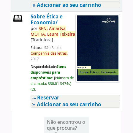
Adicionar ao seu carrinho
Sobre Ética e
Economia/
por
SEN,
Amartya
|
MOTTA,
Laura
Teixeira
[Tradutora]
.
Editora:
São Paulo:
Companhia
das
letras,
2017
Disponibilidade:
Itens
disponíveis para
empréstimo:
[
Número de
chamada:
330.01 S474s
]
(2).
Reservar
Adicionar ao seu carrinho
Não encontrou o
que procura?