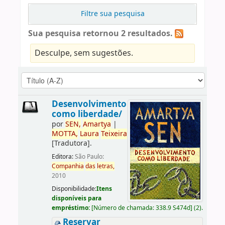
Filtre sua pesquisa
Sua pesquisa retornou 2 resultados.
Desculpe, sem sugestões.
Desenvolvimento
como liberdade/
por
SEN,
Amartya
|
MOTTA,
Laura
Teixeira
[Tradutora]
.
Editora:
São Paulo:
Companhia
das
letras,
2010
Disponibilidade:
Itens
disponíveis para
empréstimo:
[
Número de chamada:
338.9 S474d
]
(2).
Reservar