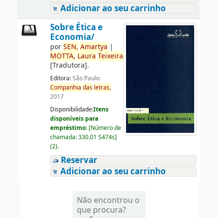
Adicionar ao seu carrinho
Sobre Ética e
Economia/
por
SEN,
Amartya
|
MOTTA,
Laura
Teixeira
[Tradutora]
.
Editora:
São Paulo:
Companhia
das
letras,
2017
Disponibilidade:
Itens
disponíveis para
empréstimo:
[
Número de
chamada:
330.01 S474s
]
(2).
Reservar
Adicionar ao seu carrinho
Não encontrou o
que procura?