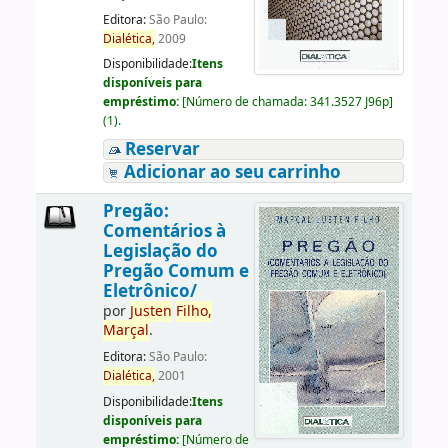
Editora:
São Paulo:
Dialética,
2009
Disponibilidade:
Itens
disponíveis para
empréstimo:
[
Número de chamada:
341.3527 J96p
]
(1).
Reservar
Adicionar ao seu carrinho
Pregão:
Comentários à
Legislação do
Pregão Comum e
Eletrônico/
por
Justen
Filho,
Marçal
.
Editora:
São Paulo:
Dialética,
2001
Disponibilidade:
Itens
disponíveis para
empréstimo:
[
Número de