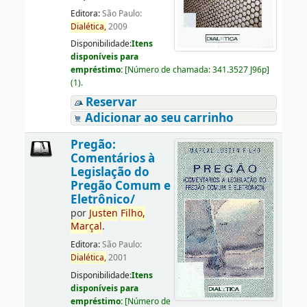
Editora:
São Paulo:
Dialética,
2009
Disponibilidade:
Itens
disponíveis para
empréstimo:
[
Número de chamada:
341.3527 J96p
]
(1).
Reservar
Adicionar ao seu carrinho
Pregão:
Comentários à
Legislação do
Pregão Comum e
Eletrônico/
por
Justen
Filho,
Marçal
.
Editora:
São Paulo:
Dialética,
2001
Disponibilidade:
Itens
disponíveis para
empréstimo:
[
Número de