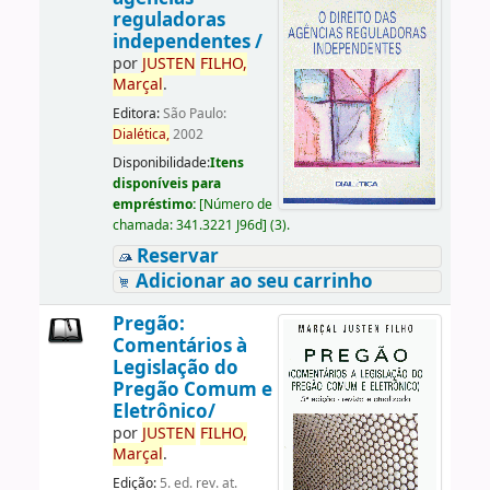
reguladoras
independentes /
por
JUSTEN
FILHO,
Marçal
.
Editora:
São Paulo:
Dialética,
2002
Disponibilidade:
Itens
disponíveis para
empréstimo:
[
Número de
chamada:
341.3221 J96d
]
(3).
Reservar
Adicionar ao seu carrinho
Pregão:
Comentários à
Legislação do
Pregão Comum e
Eletrônico/
por
JUSTEN
FILHO,
Marçal
.
Edição:
5. ed. rev. at.