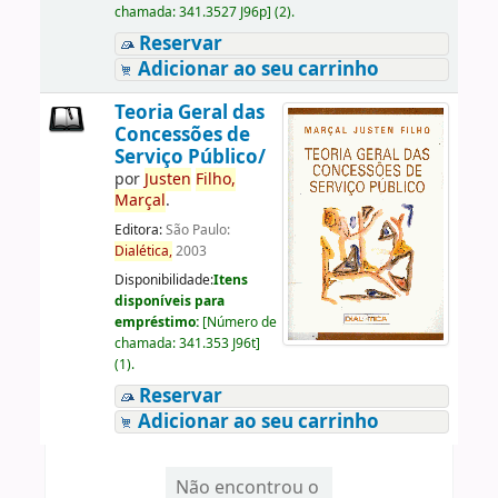
chamada:
341.3527 J96p
]
(2).
Reservar
Adicionar ao seu carrinho
Teoria Geral das
Concessões de
Serviço Público/
por
Justen
Filho,
Marçal
.
Editora:
São Paulo:
Dialética,
2003
Disponibilidade:
Itens
disponíveis para
empréstimo:
[
Número de
chamada:
341.353 J96t
]
(1).
Reservar
Adicionar ao seu carrinho
Não encontrou o