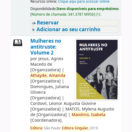
Recursos online:
Clique aqui para acessar online
Disponibilidade:
Itens disponíveis para empréstimo:
[
Número de chamada:
341.3787 M956
]
(1).
Reservar
Adicionar ao seu carrinho
Mulheres no
antitruste:
Volume 2
por
Jesus, Agnes
Macedo de
[Organizadora]
|
Athayde,
Amanda
[Organizadora]
|
Domingues, Juliana
Oliveira
[Organizadora]
|
Cordovil, Leonor Augusta Giovine
[Organizadora]
|
MATOS, Mylena Augusto
de
[Organizadora]
|
Maiolino,
Isabela
[Coordenadora]
.
Editora
:
São Paulo:
Editora
Singular,
2019