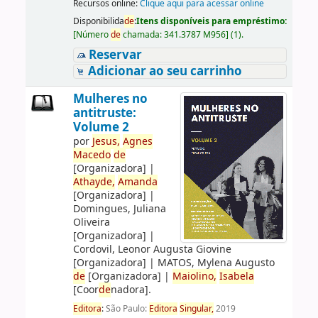
Recursos online:
Clique aqui para acessar online
Disponibilida
de
:
Itens disponíveis para empréstimo:
[
Número
de
chamada:
341.3787 M956
]
(1).
Reservar
Adicionar ao seu carrinho
Mulheres no
antitruste:
Volume 2
por
Jesus,
Agnes
Macedo
de
[Organizadora]
|
Athay
de
,
Amanda
[Organizadora]
|
Domingues, Juliana
Oliveira
[Organizadora]
|
Cordovil, Leonor Augusta Giovine
[Organizadora]
|
MATOS, Mylena Augusto
de
[Organizadora]
|
Maiolino,
Isabela
[Coor
de
nadora]
.
Editora
:
São Paulo:
Editora
Singular,
2019