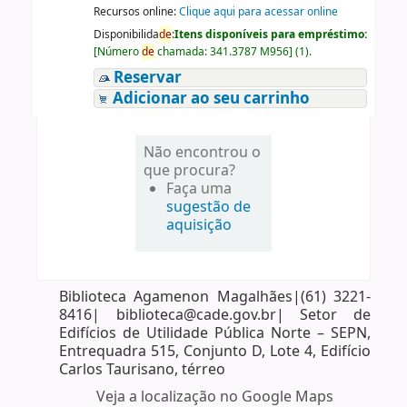
Recursos online:
Clique aqui para acessar online
Disponibilida
de
:
Itens disponíveis para empréstimo:
[
Número
de
chamada:
341.3787 M956
]
(1).
Reservar
Adicionar ao seu carrinho
Não encontrou o
que procura?
Faça uma
sugestão de
aquisição
Biblioteca Agamenon Magalhães|(61) 3221-
8416| biblioteca@cade.gov.br| Setor de
Edifícios de Utilidade Pública Norte – SEPN,
Entrequadra 515, Conjunto D, Lote 4, Edifício
Carlos Taurisano, térreo
Veja a localização no Google Maps