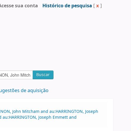
Acesse sua conta
Histórico de pesquisa
[
x
]
Buscar
ugestões de aquisição
VERNON, John Mitcham and au:HARRINGTON, Joseph
d au:HARRINGTON, Joseph Emmett and