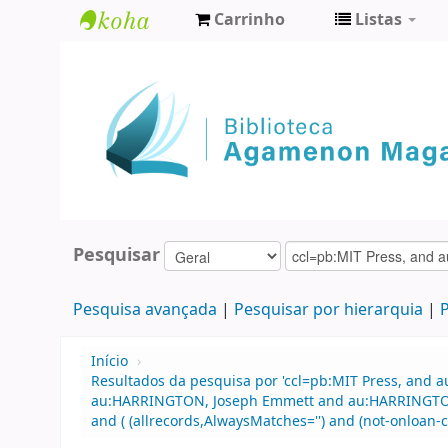
Carrinho
Listas
Biblioteca
Agamenon
Magalhães
Pesquisar
Pesquisa avançada
Pesquisar por hierarquia
P
Início
›
Resultados da pesquisa por 'ccl=pb:MIT Press, and
au:HARRINGTON, Joseph Emmett and au:HARRINGTON,
and ( (allrecords,AlwaysMatches='') and (not-onloan-c