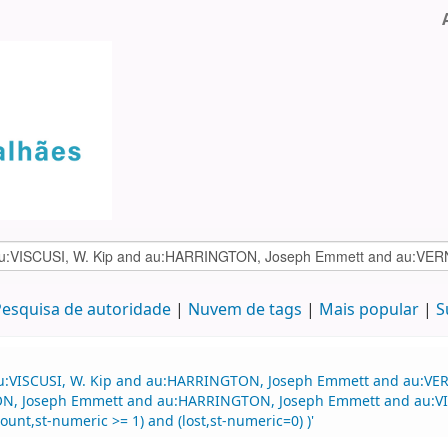
esquisa de autoridade
Nuvem de tags
Mais popular
S
 au:VISCUSI, W. Kip and au:HARRINGTON, Joseph Emmett and au:V
 Joseph Emmett and au:HARRINGTON, Joseph Emmett and au:VISCU
ount,st-numeric >= 1) and (lost,st-numeric=0) )'