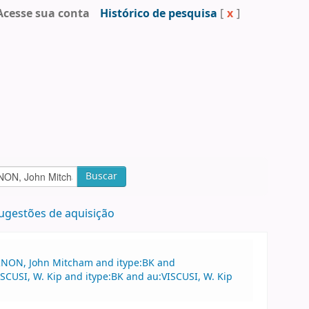
Acesse sua conta
Histórico de pesquisa
[
x
]
Buscar
ugestões de aquisição
ERNON, John Mitcham and itype:BK and
SI, W. Kip and itype:BK and au:VISCUSI, W. Kip