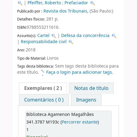
|
Pfeiffer, Roberto
;
Prefaciador
Revista dos Tribunais,
(São Paulo:)
Publicado por :
281 p.
Detalhes físicos:
9788553211616.
ISBN:
Cartel
|
Defesa da concorrência
Assunto(s):
|
Responsabilidade civil
2018
Ano:
Livros
Tipo de Material:
Sem tags desta biblioteca para
Tags desta biblioteca:
este título.
Faça o login para adicionar tags.
Exemplares
( 2 )
Notas de título
Comentários ( 0 )
Imagens
Biblioteca Agamenon Magalhães
341.3787 M193c (
Percorrer estante
)
1