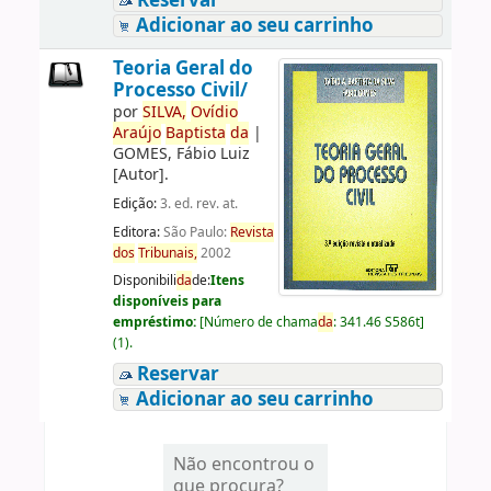
Reservar
Adicionar ao seu carrinho
Teoria Geral do
Processo Civil/
por
SILVA,
Ovídio
Araújo
Baptista
da
|
GOMES, Fábio Luiz
[Autor]
.
Edição:
3. ed. rev. at.
Editora:
São Paulo:
Revista
dos
Tribunais,
2002
Disponibili
da
de:
Itens
disponíveis para
empréstimo:
[
Número de chama
da
:
341.46 S586t
]
(1).
Reservar
Adicionar ao seu carrinho
Não encontrou o
que procura?