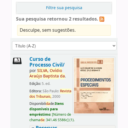
Filtre sua pesquisa
Sua pesquisa retornou 2 resultados.
Desculpe, sem sugestões.
Curso de
Processo Civil/
por
SILVA,
Ovídio
Araújo
Baptista
da
.
Edição:
5. ed.
Editora:
São Paulo:
Revista
dos
Tribunais,
2000
Disponibili
da
de:
Itens
disponíveis para
empréstimo:
[
Número de
chama
da
:
341.46 S586c
]
(1).