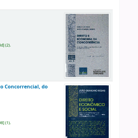
8d
]
(2).
to Concorrencial, do
98
]
(1).