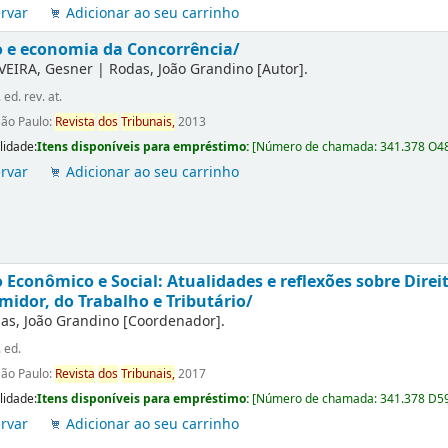
rvar
Adicionar ao seu carrinho
o e economia da Concorrência/
VEIRA, Gesner
|
Rodas, João Grandino
[Autor]
.
. ed. rev. at.
São Paulo:
Revista
dos
Tribunais,
2013
lidade:
Itens disponíveis para empréstimo:
[
Número de chamada:
341.378 O4
rvar
Adicionar ao seu carrinho
o Econômico e Social: Atualidades e reflexões sobre Direi
idor, do Trabalho e Tributário/
as, João Grandino
[Coordenador]
.
. ed.
São Paulo:
Revista
dos
Tribunais,
2017
lidade:
Itens disponíveis para empréstimo:
[
Número de chamada:
341.378 D5
rvar
Adicionar ao seu carrinho