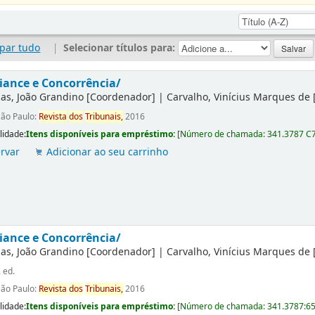
par tudo
|
Selecionar títulos para:
ance e Concorrência/
as, João Grandino
[Coordenador]
|
Carvalho, Vinícius Marques de
São Paulo:
Revista
dos
Tribunais,
2016
lidade:
Itens disponíveis para empréstimo:
[
Número de chamada:
341.3787 C
rvar
Adicionar ao seu carrinho
ance e Concorrência/
as, João Grandino
[Coordenador]
|
Carvalho, Vinícius Marques de
. ed.
São Paulo:
Revista
dos
Tribunais,
2016
lidade:
Itens disponíveis para empréstimo:
[
Número de chamada:
341.3787:6