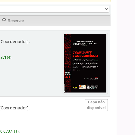
[Coordenador]
.
737
]
(4).
Capa não
[Coordenador]
.
disponível
50 C737
]
(1).