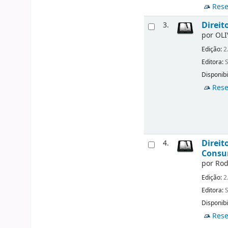
Rese
Direit
3.
por
OLI
Edição:
2
Editora:
Disponibi
Rese
Direit
4.
Consum
por
Rod
Edição:
2
Editora:
Disponibi
Rese