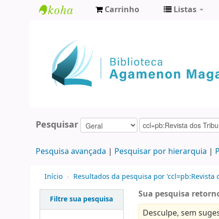
Carrinho
Listas
Biblioteca
Agamenon
Magalhães
Pesquisar
Pesquisa avançada
Pesquisar por hierarquia
P
Início
›
Resultados da pesquisa por 'ccl=pb:Revista d
Sua pesquisa retorno
Filtre sua pesquisa
Desculpe, sem suges