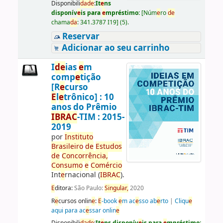
Disponibili
da
d
e
:
It
e
ns
disponív
e
is para
e
mpréstimo:
[
Núm
e
ro
d
e
chama
da
:
341.3787 I19
]
(5).
Reservar
Adicionar ao seu carrinho
I
d
e
ias
e
m
comp
e
tição
[R
e
curso
E
l
e
trônico] : 10
anos do Prêmio
IBRAC
-TIM : 2015-
2019
por
Instituto
Brasil
e
iro
d
e
E
studos
d
e
Concorrência
,
Consumo
e
Comércio
Int
e
rnacional (
IBRAC
).
E
ditora:
São Paulo:
Singular,
2020
R
e
cursos onlin
e
:
E
-book
e
m ac
e
sso ab
e
rto
|
Cliqu
e
aqui para ac
e
ssar onlin
e
Disponibili
da
d
e
:
It
e
ns disponív
e
is para
e
mpréstimo: