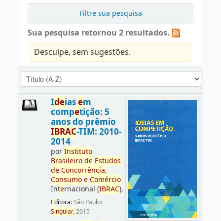
Filtre sua pesquisa
Sua pesquisa retornou 2 resultados.
Desculpe, sem sugestões.
I
d
e
ias
e
m
comp
e
tição: 5
anos do prêmio
IBRAC
-TIM: 2010-
2014
por
Instituto
Brasil
e
iro
d
e
E
studos
d
e
Concorrência
,
Consumo
e
Comércio
Int
e
rnacional (
IBRAC
).
E
ditora:
São Paulo:
Singular,
2015