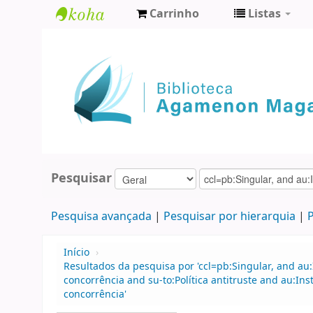
Carrinho
Listas
Biblioteca
Agamenon
Magalhães
Pesquisar
Pesquisa avançada
Pesquisar por hierarquia
P
Início
›
Resultados da pesquisa por 'ccl=pb:Singular, and au
concorrência and su-to:Política antitruste and au:In
concorrência'