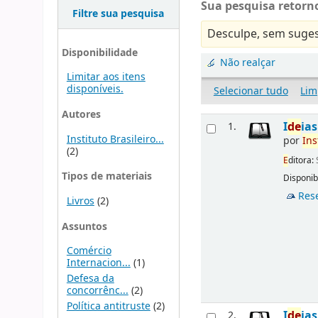
Sua pesquisa retorno
Filtre sua pesquisa
Desculpe, sem suges
Disponibilidade
Não realçar
Limitar aos itens
disponíveis.
Selecionar tudo
Lim
Autores
I
d
e
ia
1.
Instituto Brasileiro...
por
Ins
(2)
E
ditora:
Tipos de materiais
Disponibi
Res
Livros
(2)
Assuntos
Comércio
Internacion...
(1)
Defesa da
concorrênc...
(2)
Política antitruste
(2)
I
d
e
ia
2.