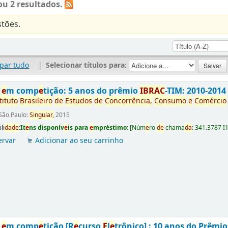
u 2 resultados.
tões.
par tudo
|
Selecionar títulos para:
s
e
m comp
e
tição: 5 anos do prêmio
IBRAC
-TIM: 2010-2014
tituto
Brasil
e
iro
d
e
E
studos
d
e
Concorrência
,
Consumo
e
Comércio
São Paulo:
Singular,
2015
li
da
d
e
:
It
e
ns disponív
e
is para
e
mpréstimo:
[
Núm
e
ro
d
e
chama
da
:
341.3787 I
ervar
Adicionar ao seu carrinho
s
e
m comp
e
tição [R
e
curso
E
l
e
trônico] : 10 anos do Prêmi