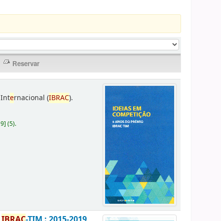
Int
e
rnacional (
IBRAC
).
19
]
(5).
o
IBRAC
-TIM : 2015-2019