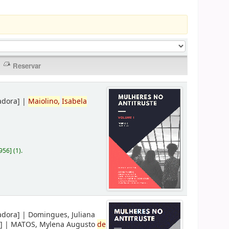
adora]
|
Maiolino,
Isabela
956
]
(1).
adora]
|
Domingues, Juliana
]
|
MATOS, Mylena Augusto
de