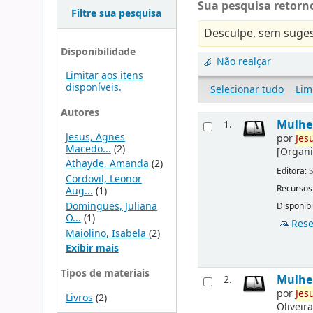
Sua pesquisa retorno
Filtre sua pesquisa
Desculpe, sem suges
Disponibilidade
Não realçar
Limitar aos itens
disponíveis.
Selecionar tudo
Lim
Autores
Mulher
1.
Jesus, Agnes
por
Jes
Macedo...
(2)
[Organi
Athayde, Amanda
(2)
Editora:
S
Cordovil, Leonor
Recursos
Aug...
(1)
Domingues, Juliana
Disponibi
O...
(1)
Rese
Maiolino, Isabela
(2)
Exibir mais
Tipos de materiais
Mulher
2.
por
Jes
Livros
(2)
Oliveir