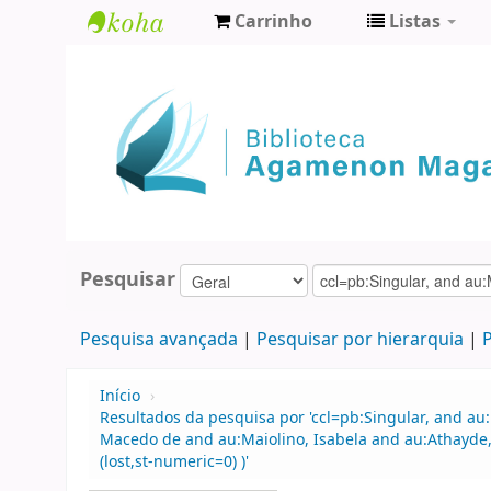
Carrinho
Listas
Biblioteca
Agamenon
Magalhães
Pesquisar
Pesquisa avançada
Pesquisar por hierarquia
P
Início
›
Resultados da pesquisa por 'ccl=pb:Singular, and au
Macedo de and au:Maiolino, Isabela and au:Athayde,
(lost,st-numeric=0) )'