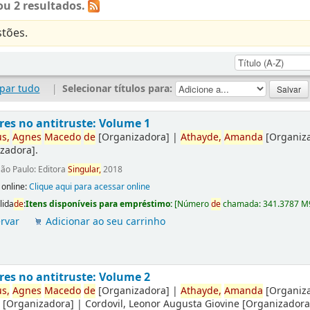
u 2 resultados.
tões.
par tudo
|
Selecionar títulos para:
es no antitruste: Volume 1
us,
Agnes
Macedo
de
[Organizadora]
|
Athay
de
,
Amanda
[Organiz
zadora]
.
ão Paulo: Editora
Singular,
2018
 online:
Clique aqui para acessar online
lida
de
:
Itens disponíveis para empréstimo:
[
Número
de
chamada:
341.3787 M
rvar
Adicionar ao seu carrinho
es no antitruste: Volume 2
us,
Agnes
Macedo
de
[Organizadora]
|
Athay
de
,
Amanda
[Organiz
a
[Organizadora]
|
Cordovil, Leonor Augusta Giovine
[Organizadora