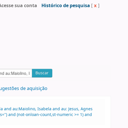
Acesse sua conta
Histórico de pesquisa
[
x
]
Buscar
ugestões de aquisição
a and au:Maiolino, Isabela and au: Jesus, Agnes
'') and (not-onloan-count,st-numeric >= 1) and