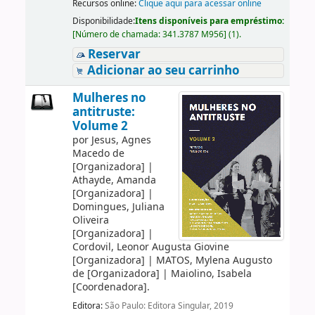
Recursos online:
Clique aqui para acessar online
Disponibilidade:
Itens disponíveis para empréstimo:
[
Número de chamada:
341.3787 M956
]
(1).
Reservar
Adicionar ao seu carrinho
Mulheres no
antitruste:
Volume 2
por
Jesus, Agnes
Macedo de
[Organizadora]
|
Athayde, Amanda
[Organizadora]
|
Domingues, Juliana
Oliveira
[Organizadora]
|
Cordovil, Leonor Augusta Giovine
[Organizadora]
|
MATOS, Mylena Augusto
de
[Organizadora]
|
Maiolino, Isabela
[Coordenadora]
.
Editora:
São Paulo: Editora Singular, 2019