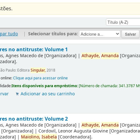
tões.
par tudo
|
Selecionar títulos para:
es no antitruste: Volume 1
us, Agnes Macedo de
[Organizadora]
|
Athayde,
Amanda
[Organiz
zadora]
.
ão Paulo: Editora
Singular,
2018
 online:
Clique aqui para acessar online
lidade:
Itens disponíveis para empréstimo:
[
Número de chamada:
341.3787 M
rvar
Adicionar ao seu carrinho
es no antitruste: Volume 2
us, Agnes Macedo de
[Organizadora]
|
Athayde,
Amanda
[Organiz
a
[Organizadora]
|
Cordovil, Leonor Augusta Giovine
[Organizadora
zadora]
|
Maiolino,
Isabela
[Coordenadora]
.