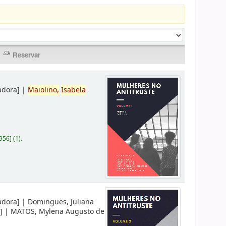
adora]
|
Maiolino,
Isabela
956
]
(1).
adora]
|
Domingues, Juliana
]
|
MATOS, Mylena Augusto de