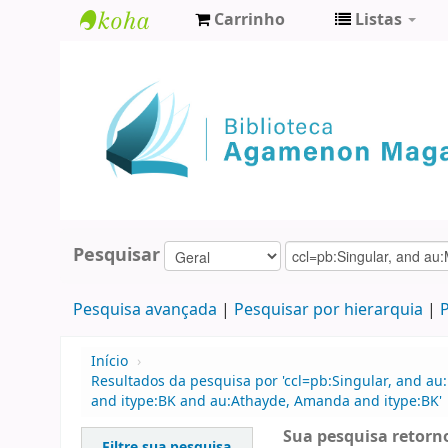
Carrinho
Listas
Biblioteca
Agamenon
Magalhães
Pesquisar
Pesquisa avançada
Pesquisar por hierarquia
P
Início
›
Resultados da pesquisa por 'ccl=pb:Singular, and au
and itype:BK and au:Athayde, Amanda and itype:BK'
Sua pesquisa retorno
Filtre sua pesquisa