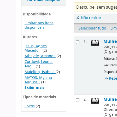
Desculpe, sem suges
Disponibilidade
Não realçar
Limitar aos itens
disponíveis.
Selecionar tudo
Lim
Autores
Mulher
1.
Jesus, Agnes
por
Jes
Macedo...
(2)
[Organi
Athayde, Amanda
(2)
Editora:
S
Cordovil, Leonor
Recursos
Aug...
(1)
Maiolino, Isabela
(2)
Disponibi
MATOS, Mylena
Rese
August...
(1)
Exibir mais
Tipos de materiais
Mulher
2.
por
Jes
Livros
(2)
Oliveir
[Organi