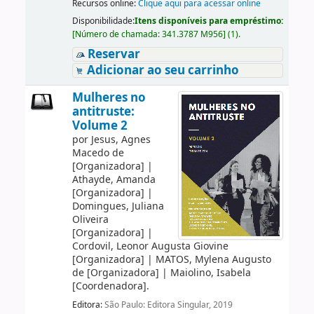
Recursos online:
Clique aqui para acessar online
Disponibilidade:
Itens disponíveis para empréstimo:
[
Número de chamada:
341.3787 M956
]
(1).
Reservar
Adicionar ao seu carrinho
Mulheres no
antitruste:
Volume 2
por
Jesus, Agnes
Macedo de
[Organizadora]
|
Athayde, Amanda
[Organizadora]
|
Domingues, Juliana
Oliveira
[Organizadora]
|
Cordovil, Leonor Augusta Giovine
[Organizadora]
|
MATOS, Mylena Augusto
de
[Organizadora]
|
Maiolino, Isabela
[Coordenadora]
.
Editora:
São Paulo: Editora Singular, 2019