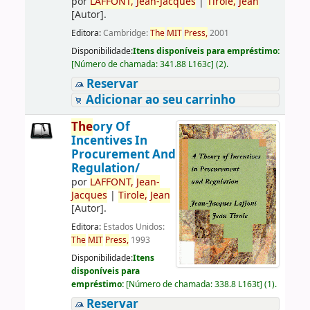
por
LAFFONT,
Jean
-Jacques
|
Tirole,
Jean
[Autor]
.
Editora:
Cambridge:
The
MIT
Press,
2001
Disponibilidade:
Itens disponíveis para empréstimo:
[
Número de chamada:
341.88 L163c
]
(2).
Reservar
Adicionar ao seu carrinho
The
ory Of
Incentives In
Procurement And
Regulation/
por
LAFFONT,
Jean
-
Jacques
|
Tirole,
Jean
[Autor]
.
Editora:
Estados Unidos:
The
MIT
Press,
1993
Disponibilidade:
Itens
disponíveis para
empréstimo:
[
Número de chamada:
338.8 L163t
]
(1).
Reservar