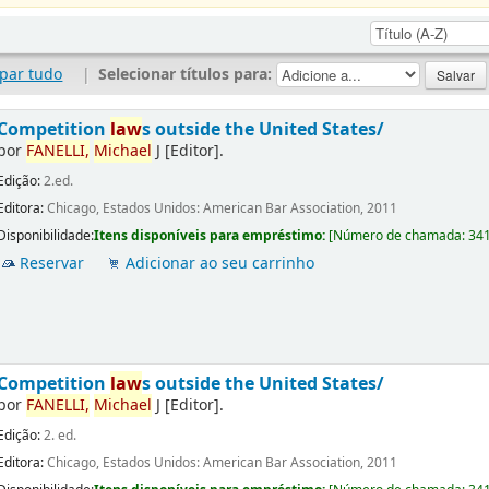
par tudo
|
Selecionar títulos para:
Competition
law
s outside the United States/
por
FANELLI,
Michael
J
[Editor]
.
Edição:
2.ed.
Editora:
Chicago, Estados Unidos: American Bar Association, 2011
Disponibilidade:
Itens disponíveis para empréstimo:
[
Número de chamada:
34
Reservar
Adicionar ao seu carrinho
Competition
law
s outside the United States/
por
FANELLI,
Michael
J
[Editor]
.
Edição:
2. ed.
Editora:
Chicago, Estados Unidos: American Bar Association, 2011