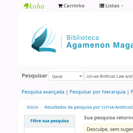
Carrinho
Listas
Biblioteca
Agamenon
Magalhães
Pesquisar
Pesquisa avançada
Pesquisar por hierarquia
P
Início
›
Resultados da pesquisa por 'ccl=se:Antitrust
Sua pesquisa retorno
Filtre sua pesquisa
Desculpe, sem suges