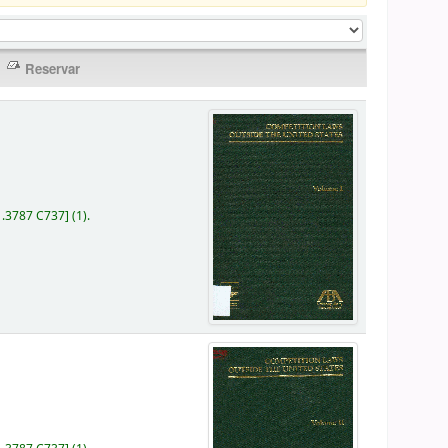
1.3787 C737
]
(1).