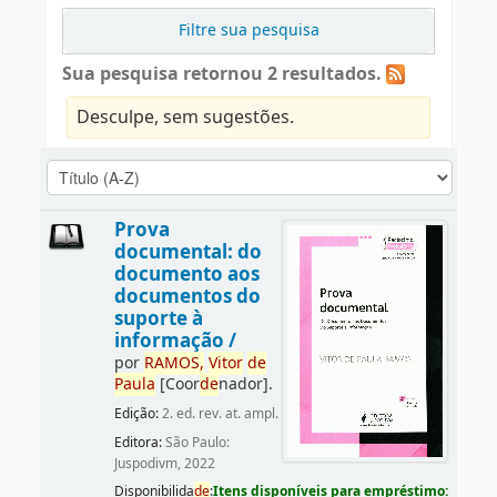
Filtre sua pesquisa
Sua pesquisa retornou 2 resultados.
Desculpe, sem sugestões.
Prova
documental: do
documento aos
documentos do
suporte à
informação /
por
RAMOS,
Vitor
de
Paula
[Coor
de
nador]
.
Edição:
2. ed. rev. at. ampl.
Editora:
São Paulo:
Juspodivm, 2022
Disponibilida
de
:
Itens disponíveis para empréstimo: