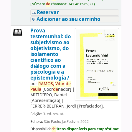
[
Número
de
chamada:
341.46 P969
]
(1).
Reservar
Adicionar ao seu carrinho
Prova
testemunhal: do
subjetivismo ao
objetivismo, do
isolamento
científico ao
diálogo com a
psicologia e a
epistemologia /
por
RAMOS,
Vitor
de
Paula
[Coor
de
nador]
|
MITIDIERO, Daniel
[Apresentação]
|
FERRER-BELTRÁN, Jordi
[Prefaciador]
.
Edição:
3. ed. rev. at.
Editora:
São Paulo: JusPodivm, 2022
Disponibilida
de
:
Itens disponíveis para empréstimo: