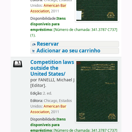
Editora:
Chicago, Estados
Unidos:
American
Bar
Association,
2011
Disponibilidade:
Itens
disponíveis para
empréstimo:
[
Número de chamada:
341.3787 C737
]
(1).
Reservar
Adicionar ao seu carrinho
Competition laws
outside the
United States/
por
FANELLI, Michael J
[Editor]
.
Edição:
2. ed.
Editora:
Chicago, Estados
Unidos:
American
Bar
Association,
2011
Disponibilidade:
Itens
disponíveis para
empréstimo:
[
Número de chamada:
341.3787 C737
]