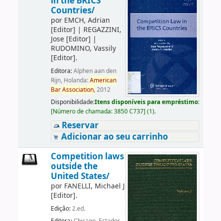
in the BRICS
Countries/
por
EMCH, Adrian
[Editor]
|
REGAZZINI,
Jose
[Editor]
|
RUDOMINO, Vassily
[Editor]
.
Editora:
Alphen aan den
Rijn, Holanda:
American
Bar
Association,
2012
Disponibilidade:
Itens disponíveis para empréstimo:
[
Número de chamada:
3850 C737
]
(1).
Reservar
Adicionar ao seu carrinho
Competition laws
outside the
United States/
por
FANELLI, Michael J
[Editor]
.
Edição:
2.ed.