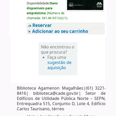
Disponibilidade:
Itens
disponíveis para
empréstimo:
[
Número de
chamada:
341.46 A512o
]
(1).
Reservar
Adicionar ao seu carrinho
Não encontrou o
que procura?
Faça uma
sugestão de
aquisição
Biblioteca Agamenon Magalhães|(61) 3221-
8416| biblioteca@cade.gov.br| Setor de
Edifícios de Utilidade Pública Norte – SEPN,
Entrequadra 515, Conjunto D, Lote 4, Edifício
Carlos Taurisano, térreo