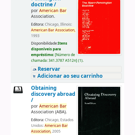
doctrine /
por
American
Bar
Association.
Editora:
Chicago, Illinois:
American
Bar
Association,
1993
Disponibilidade:
Itens
disponíveis para
empréstimo:
[
Número de
chamada:
341.3787 A512n
]
(1).
Reservar
Adicionar ao seu carrinho
Obtaining
discovery abroad
/
por
American
Bar
Association (ABA).
Editora:
Chicago, Estados
Unidos:
American
Bar
Association,
2005