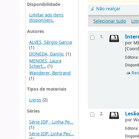
Disponibilidade
Não realçar
Limitar aos itens
disponíveis.
Selecionar tudo
Lim
Autores
Inter
1.
ALVES, Sérgio Garcia
por
ME
(1)
[Coor
DONEDA, Danilo.
(1)
Editora
MENDES, Laura
Disponib
Schert...
(1)
Wanderer, Bertrand
Res
(1)
Tipos de materiais
Livros
(2)
Séries
Lesão
2.
por
Wa
Série IDP - Linha Pe...
(1)
Editora
Série IDP: Linha Pes...
Disponib