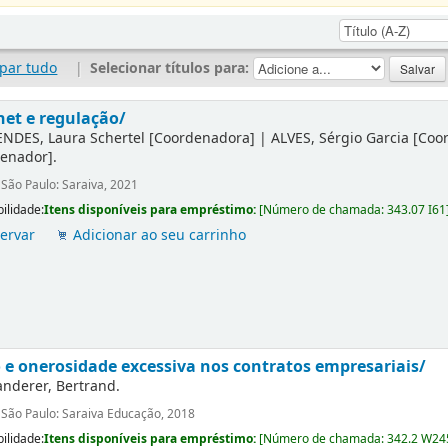
par tudo
|
Selecionar títulos para:
net e regulação/
NDES, Laura Schertel
[Coordenadora]
|
ALVES, Sérgio Garcia
[Coo
denador]
.
:
São Paulo: Saraiva, 2021
ilidade:
Itens disponíveis para empréstimo:
[
Número de chamada:
343.07 I61
ervar
Adicionar ao seu carrinho
 e onerosidade excessiva nos contratos empresariais/
nderer, Bertrand.
:
São Paulo: Saraiva Educação, 2018
ilidade:
Itens disponíveis para empréstimo:
[
Número de chamada:
342.2 W24