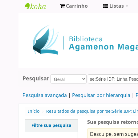
Carrinho
Listas
Biblioteca
Agamenon
Magalhães
Pesquisar
Pesquisa avançada
Pesquisar por hierarquia
P
Início
›
Resultados da pesquisa por 'se:Série IDP: L
Sua pesquisa retorno
Filtre sua pesquisa
Desculpe, sem suges