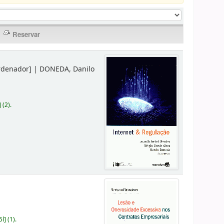
rdenador]
|
DONEDA, Danilo
]
(2).
5l
]
(1).