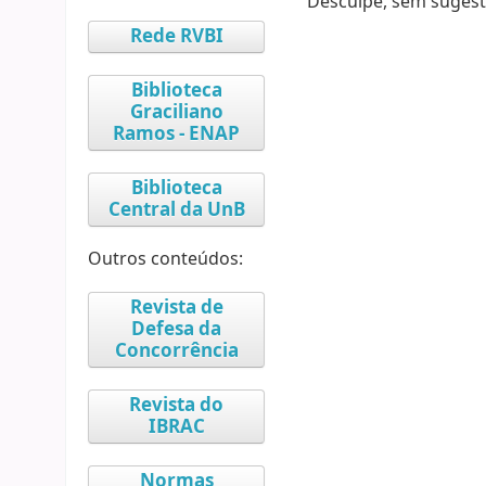
Desculpe, sem sugest
Rede RVBI
Biblioteca
Graciliano
Ramos - ENAP
Biblioteca
Central da UnB
Outros conteúdos:
Revista de
Defesa da
Concorrência
Revista do
IBRAC
Normas