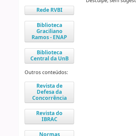
Desculpe, sem sugest
Rede RVBI
Biblioteca
Graciliano
Ramos - ENAP
Biblioteca
Central da UnB
Outros conteúdos:
Revista de
Defesa da
Concorrência
Revista do
IBRAC
Normas