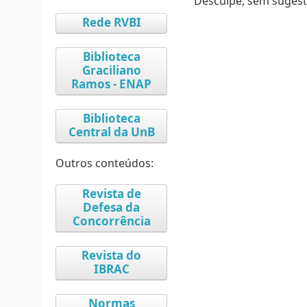
Desculpe, sem sugest
Rede RVBI
Biblioteca
Graciliano
Ramos - ENAP
Biblioteca
Central da UnB
Outros conteúdos:
Revista de
Defesa da
Concorrência
Revista do
IBRAC
Normas