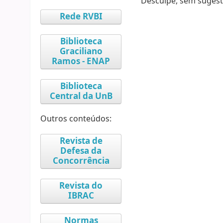
Desculpe, sem sugest
Rede RVBI
Biblioteca
Graciliano
Ramos - ENAP
Biblioteca
Central da UnB
Outros conteúdos:
Revista de
Defesa da
Concorrência
Revista do
IBRAC
Normas