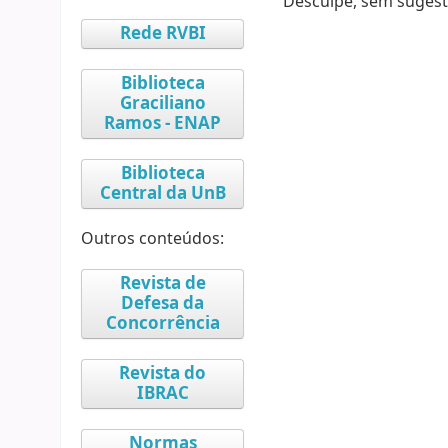
Desculpe, sem sugest
Rede RVBI
Biblioteca
Graciliano
Ramos - ENAP
Biblioteca
Central da UnB
Outros conteúdos:
Revista de
Defesa da
Concorrência
Revista do
IBRAC
Normas