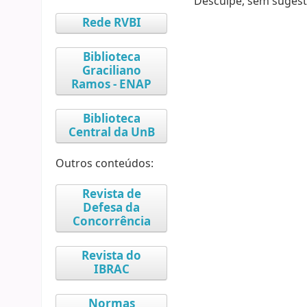
Desculpe, sem sugest
Rede RVBI
Biblioteca
Graciliano
Ramos - ENAP
Biblioteca
Central da UnB
Outros conteúdos:
Revista de
Defesa da
Concorrência
Revista do
IBRAC
Normas