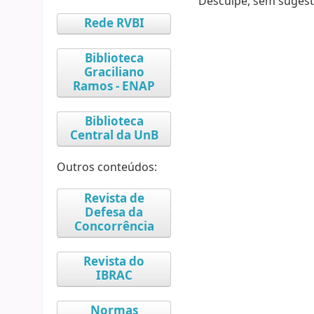
Desculpe, sem sugest
Rede RVBI
Biblioteca
Graciliano
Ramos - ENAP
Biblioteca
Central da UnB
Outros conteúdos:
Revista de
Defesa da
Concorrência
Revista do
IBRAC
Normas