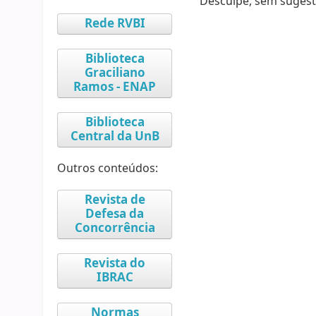
Desculpe, sem sugest
Rede RVBI
Biblioteca
Graciliano
Ramos - ENAP
Biblioteca
Central da UnB
Outros conteúdos:
Revista de
Defesa da
Concorrência
Revista do
IBRAC
Normas