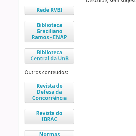
Desculpe, sem sugest
Rede RVBI
Biblioteca
Graciliano
Ramos - ENAP
Biblioteca
Central da UnB
Outros conteúdos:
Revista de
Defesa da
Concorrência
Revista do
IBRAC
Normas