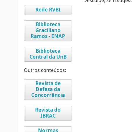
Desculpe, sem sugest
Rede RVBI
Biblioteca
Graciliano
Ramos - ENAP
Biblioteca
Central da UnB
Outros conteúdos:
Revista de
Defesa da
Concorrência
Revista do
IBRAC
Normas