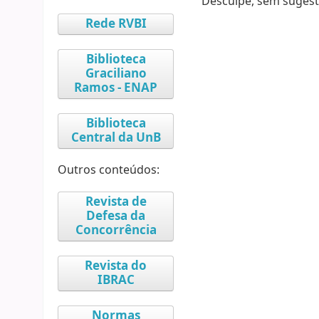
Desculpe, sem sugest
Rede RVBI
Biblioteca
Graciliano
Ramos - ENAP
Biblioteca
Central da UnB
Outros conteúdos:
Revista de
Defesa da
Concorrência
Revista do
IBRAC
Normas