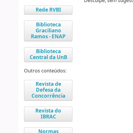
Desculpe, sem sugest
Rede RVBI
Biblioteca
Graciliano
Ramos - ENAP
Biblioteca
Central da UnB
Outros conteúdos:
Revista de
Defesa da
Concorrência
Revista do
IBRAC
Normas