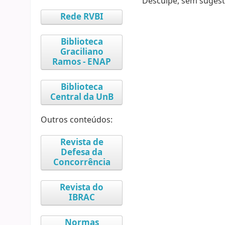
Desculpe, sem sugest
Rede RVBI
Biblioteca
Graciliano
Ramos - ENAP
Biblioteca
Central da UnB
Outros conteúdos:
Revista de
Defesa da
Concorrência
Revista do
IBRAC
Normas