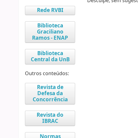
Desculpe, sem sugest
Rede RVBI
Biblioteca
Graciliano
Ramos - ENAP
Biblioteca
Central da UnB
Outros conteúdos:
Revista de
Defesa da
Concorrência
Revista do
IBRAC
Normas