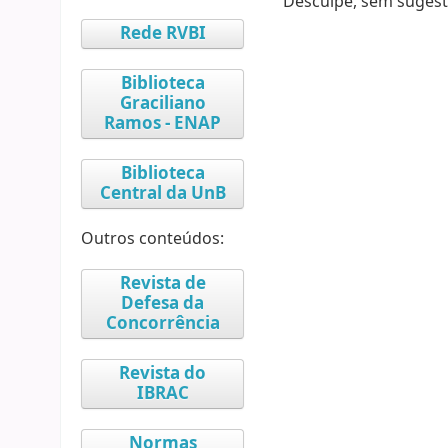
Desculpe, sem sugest
Rede RVBI
Biblioteca
Graciliano
Ramos - ENAP
Biblioteca
Central da UnB
Outros conteúdos:
Revista de
Defesa da
Concorrência
Revista do
IBRAC
Normas