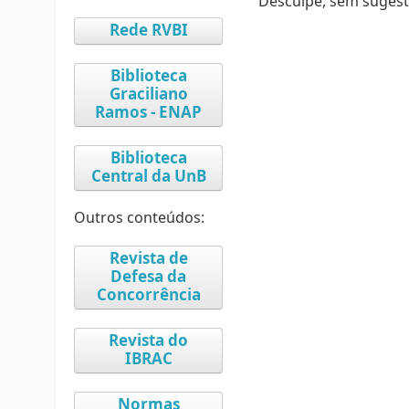
Desculpe, sem sugest
Rede RVBI
Biblioteca
Graciliano
Ramos - ENAP
Biblioteca
Central da UnB
Outros conteúdos:
Revista de
Defesa da
Concorrência
Revista do
IBRAC
Normas