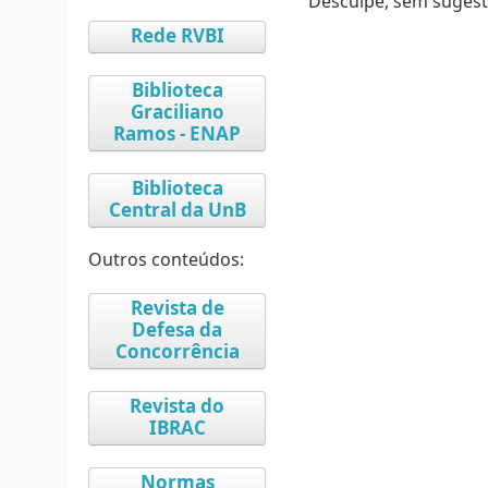
Desculpe, sem sugest
Rede RVBI
Biblioteca
Graciliano
Ramos - ENAP
Biblioteca
Central da UnB
Outros conteúdos:
Revista de
Defesa da
Concorrência
Revista do
IBRAC
Normas