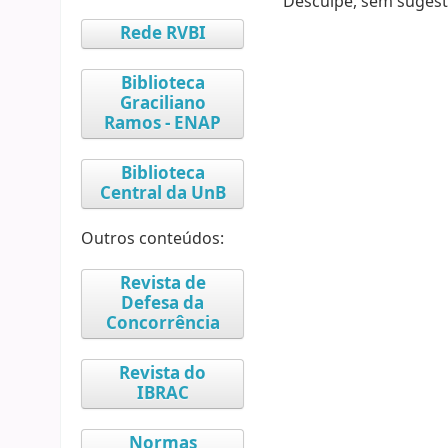
Desculpe, sem sugest
Rede RVBI
Biblioteca
Graciliano
Ramos - ENAP
Biblioteca
Central da UnB
Outros conteúdos:
Revista de
Defesa da
Concorrência
Revista do
IBRAC
Normas