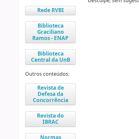
Desculpe, sem sugest
Rede RVBI
Biblioteca
Graciliano
Ramos - ENAP
Biblioteca
Central da UnB
Outros conteúdos:
Revista de
Defesa da
Concorrência
Revista do
IBRAC
Normas